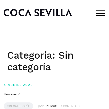
Saltar
al
ALT
contenido
Categoría:
Sin
categoría
5 ABRIL, 2022
¡Hola mundo!
por
ilhuicatl
SIN CATEGORÍA
1 COMENTARIO